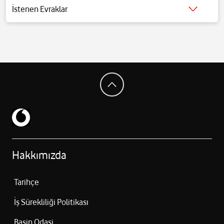
OUT port Ses: “Tempest” 3D AudioTech Boyutlar: Yaklaşık 390mm x
İstenen Evraklar
104mm x 260mm (en x boy x genişlik) Ağırlık: 4.5kg Güç: 350W Giriş/
Detaylı bilgi için tıklayınız.
Çıkış: USB Type-A port (Hi-Speed USB) USB Type-A port (Super-Speed
USB 10Gbps) x2 USB Type-C® port (Super-Speed USB 10Gbps)
Bağlantılar: Ethernet (10BASE-T, 100BASE-TX, 1000BASE-T) IEEE
802.11 a/b/g/n/ac/ax Bluetooth® 5.1
Hakkımızda
Tarihçe
İş Sürekliliği Politikası
Basin Odasi