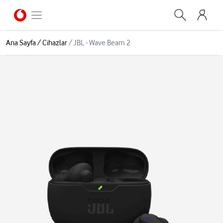
Ana Sayfa
/
Cihazlar
/
JBL - Wave Beam 2