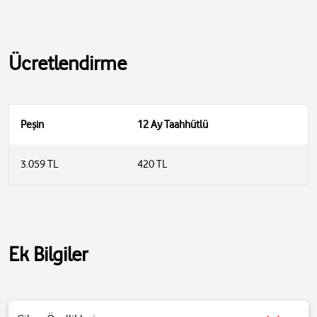
Ücretlendirme
Peşin
12 Ay Taahhütlü
3.059 TL
420 TL
Ek Bilgiler
Pil Ömrü: 10 saat (kulaklıklar) + 30 saat (şarj kutusu) = 40 saat toplam