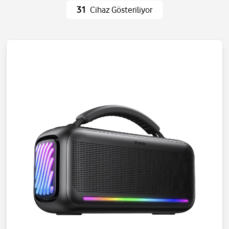
Ev Eşyaları
Wi-Fi ve Ağ
31
Cihaz Gösteriliyor
Eğlence