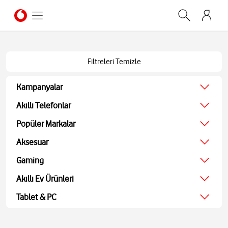
Filtreleri Temizle
Kampanyalar
Ağustos Kampanyası
Akıllı Telefonlar
Ekonomik
Popüler Markalar
Teknolojik
Apple
Aksesuar
Ekran Koruyucu
Samsung
Kulaklıklar
Gaming
Xiaomi
Hoparlörler
JBL
Oyun Konsolu
Akıllı Ev Ürünleri
Akıllı Saatler
Bosch
Oyun Aksesuarları
Powerbank ve Şarj
TV
Tablet & PC
Oyuncu Kulaklıkları
Aohi
Ses Sistemleri
Tablet
Medya Oynatıcı
Bilgisayarlar