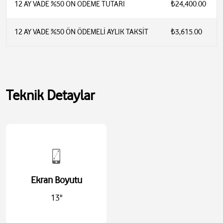
12 AY VADE %50 ÖN ÖDEME TUTARI
₺24,400.00
12 AY VADE %50 ÖN ÖDEMELİ AYLIK TAKSİT
₺3,615.00
Teknik Detaylar
Ekran Boyutu
13"
Apple M4 çip (8 çekirdek CPU, 9 çekirdek GPU)