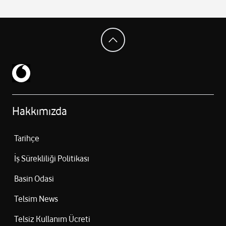
Apple Intelligence (yerleşik yapay zeka özellikleri)
10 saate kadar pil ömrü (web/video)
280.6 × 214.9 × 6.1 mm boyutlar
616 gram ağırlık
iPadOS işletim sistemi
Hakkımızda
Tarihçe
İş Sürekliliği Politikası
Basin Odasi
Telsim News
Telsiz Kullanım Ücreti