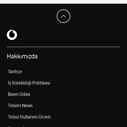
Digital WDR, BLC, HLC görüntü iyileştirme
IP66 su ve toz geçirmezlik
0°C ~ 50°C çalışma sıcaklığı
Hakkımızda
Tarihçe
İş Sürekliliği Politikası
Basin Odasi
Telsim News
Telsiz Kullanım Ücreti