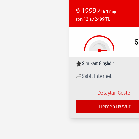
₺
1999
/
ilk 12 ay
son 12 ay 2499 TL
5
Sim kart Girişlidir.
Sabit İnternet
Detayları Göster
Hemen Başvur