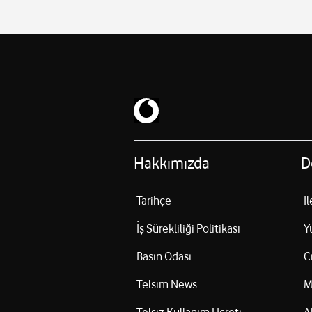
Hakkımızda
D
Tarihçe
İ
İş Sürekliliği Politikası
Y
Basin Odasi
C
Telsim News
M