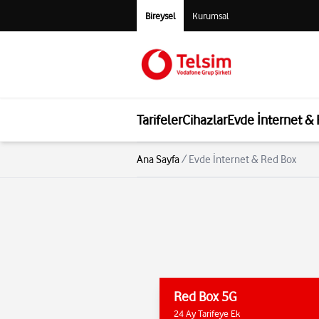
Bireysel
Kurumsal
Tarifeler
Cihazlar
Evde İnternet &
Ana Sayfa
/
Evde İnternet & Red Box
Red Box 5G
24 Ay Tarifeye Ek