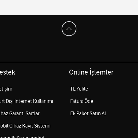
estek
Online İşlemler
letişim
TL Yükle
urt Dışı İnternet Kullanımı
Fatura Öde
ihaz Garanti Şartları
Ek Paket Satın Al
obil Cihaz Kayıt Sistemi