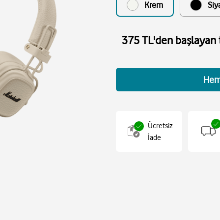
Krem
Siy
375 TL'den başlayan t
Hem
Ücretsiz
İade