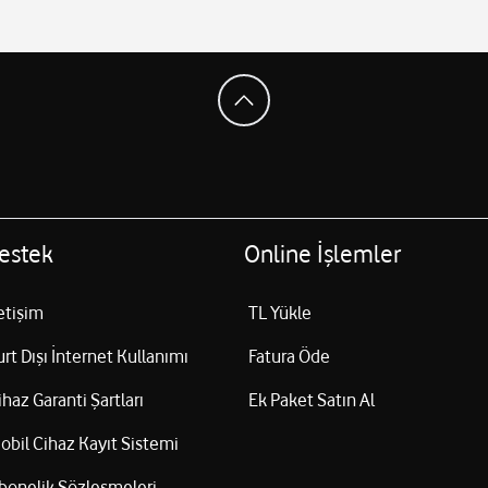
estek
Online İşlemler
letişim
TL Yükle
urt Dışı İnternet Kullanımı
Fatura Öde
ihaz Garanti Şartları
Ek Paket Satın Al
obil Cihaz Kayıt Sistemi
bonelik Sözleşmeleri