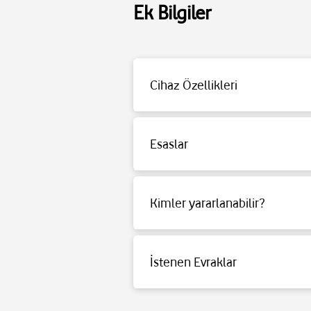
Ek Bilgiler
Sürücü Tipi Dinamik
Cihaz Özellikleri
Sürücü Empedansı 32 Ω
Frekans Cevabı 20 Hz – 20 Khz
Sürücüler 40 mm
Esaslar
Çalma Süresi 100 Saatte kadar Kablosuz
Detaylı bilgi için
tıklayınız
.
Kimler yararlanabilir?
Detaylı bilgi için
tıklayınız
.
İstenen Evraklar
Detaylı bilgi için
tıklayınız
.