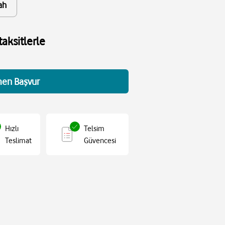
ah
aksitlerle
en Başvur
Hızlı
Telsim
Teslimat
Güvencesi