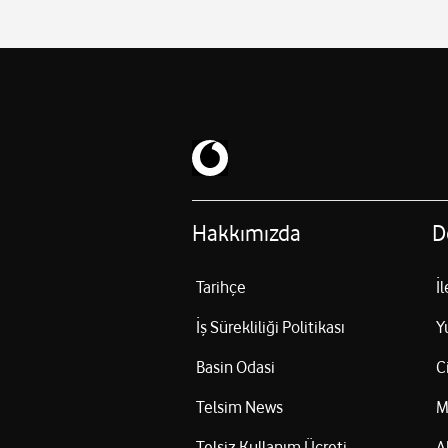
Hakkımızda
D
Tarihçe
İ
İş Sürekliliği Politikası
Y
Basin Odasi
C
Telsim News
M
Telsiz Kullanım Ücreti
A