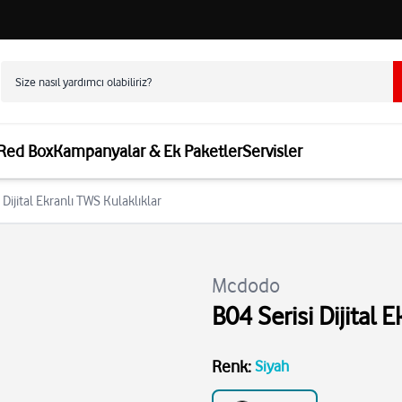
 Red Box
Kampanyalar & Ek Paketler
Servisler
Dijital Ekranlı TWS Kulaklıklar
Mcdodo
B04 Serisi Dijital 
Renk
:
Siyah