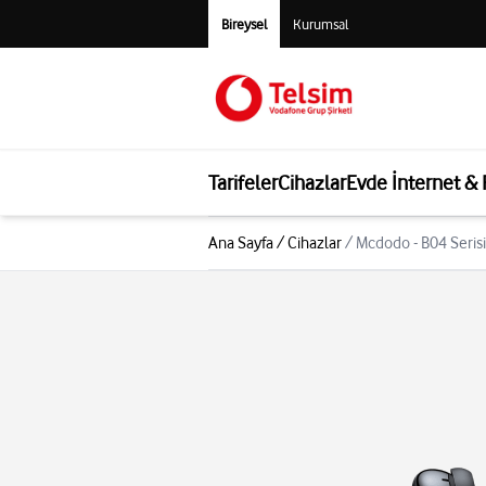
Bireysel
Kurumsal
Tarifeler
Cihazlar
Evde İnternet &
Ana Sayfa
/
Cihazlar
/
Mcdodo - B04 Serisi 