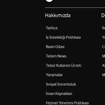
Hakkımızda
D
Tarihçe
İ
İş Sürekliliği Politikası
Y
Basin Odasi
C
Telsim News
M
Telsiz Kullanım Ücreti
A
Yarışmalar
M
Sosyal Sorumluluk
İnsan Kaynakları
Hizmet Yönetimi Politikası