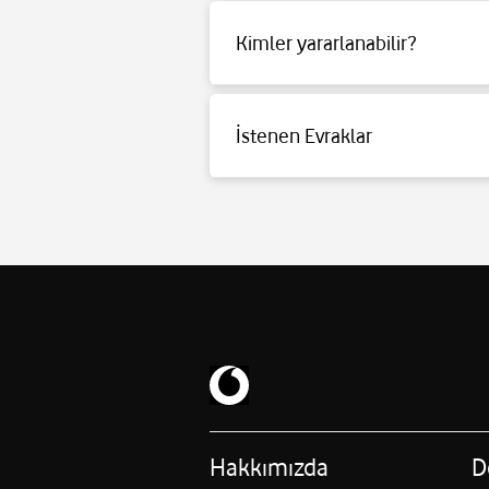
Kimler yararlanabilir?
Detaylı bilgi için
tıklayınız
.
İstenen Evraklar
Detaylı bilgi için
tıklayınız
.
Hakkımızda
D