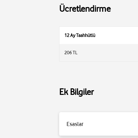
Ücretlendirme
12 Ay Taahhütlü
206 TL
Ek Bilgiler
Esaslar
Detaylı bilgi için
tıklayınız
.