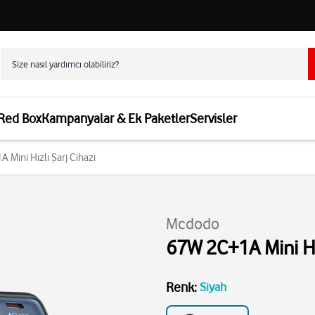
 Red Box
Kampanyalar & Ek Paketler
Servisler
Mini Hızlı Şarj Cihazı
Mcdodo
67W 2C+1A Mini Hız
Renk
:
Siyah