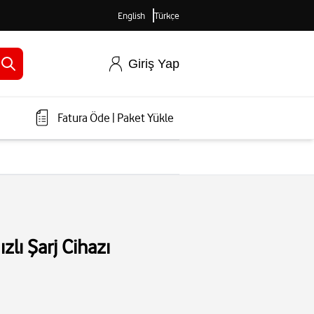
English
Türkçe
Giriş Yap
Fatura Öde
|
Paket Yükle
lı Şarj Cihazı