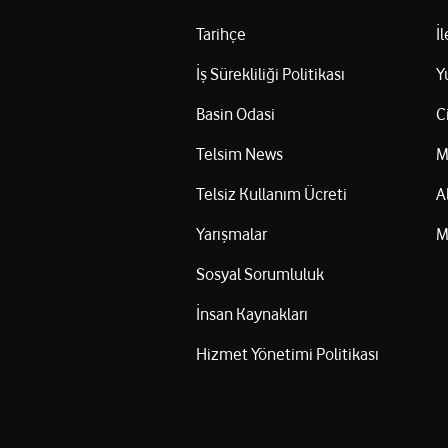
Tarihçe
İ
İş Sürekliliği Politikası
Y
Basin Odasi
C
Telsim News
M
Telsiz Kullanım Ücreti
A
Yarışmalar
M
Sosyal Sorumluluk
İnsan Kaynakları
Hizmet Yönetimi Politikası