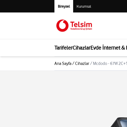
Bireysel
Kurumsal
Tarifeler
Cihazlar
Evde İnternet &
Ana Sayfa
/
Cihazlar
/
Mcdodo - 67W 2C+1A 