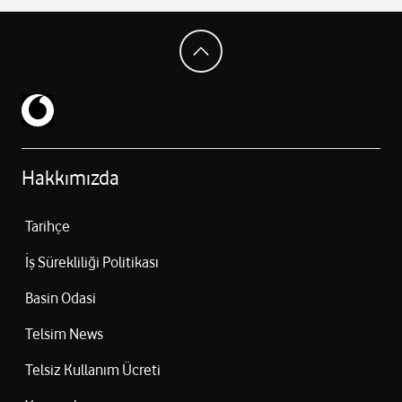
Şarj kutusuyla:
24 saate kadar dinleme (Aktif Gürültü
Hakkımızda
Tarihçe
İş Sürekliliği Politikası
Basin Odasi
Telsim News
Telsiz Kullanım Ücreti