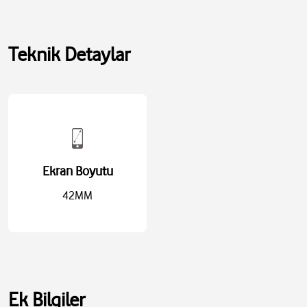
Teknik Detaylar
Ekran Boyutu
42MM
Kasa ölçüleri: 42 mm yükseklik × 36 mm genişlik × 9,7 mm derinlik
Ekran çözünürlüğü: 374 × 446 piksel
Ekran alanı: 989 mm²
Ağırlık (Alüminyum, GPS): 30,3 g
Bilek uyumu: 130–200 mm
Ek Bilgiler