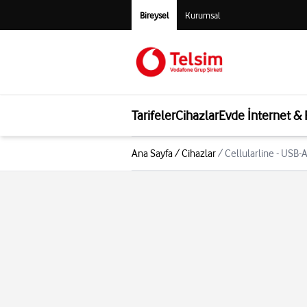
Bireysel
Kurumsal
Tarifeler
Cihazlar
Evde İnternet &
Ana Sayfa
/
Cihazlar
/
Cellularline - USB-