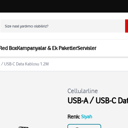
 Red Box
Kampanyalar & Ek Paketler
Servisler
A / USB-C Data Kablosu 1.2M
Cellularline
USB-A / USB-C Da
Renk
:
Siyah