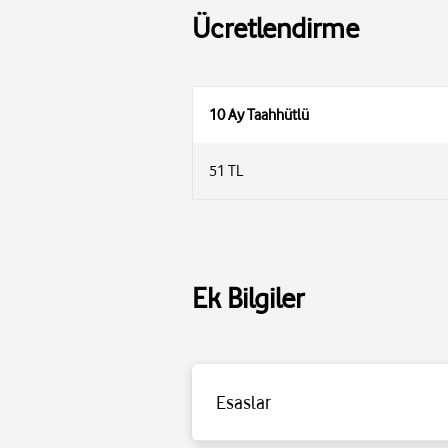
Ücretlendirme
10 Ay Taahhütlü
51 TL
Ek Bilgiler
Esaslar
Detaylı bilgi için tıklayınız.