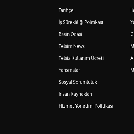
Tarihçe
İ
İş Sürekliliği Politikası
Y
Basin Odasi
C
Telsim News
M
Telsiz Kullanım Ücreti
A
Yarışmalar
M
Sosyal Sorumluluk
İnsan Kaynakları
Hizmet Yönetimi Politikası