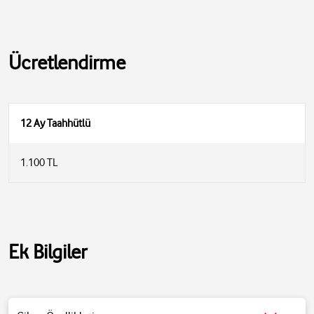
Ücretlendirme
12 Ay Taahhütlü
1.100 TL
• Divoom Fairy-OK Karaoke Mikrofonlu FM Radyolu Taşınabilir
Bluetooth Hoparlör ile eğlenceli vakit geçirin.
• 6 saate kadar müzik çalabilen bu hoparlör ile harika bir karaoke
deneyimi gerçekleştirebilirsiniz.
• Karaoke modunda 7 farklı ses dönüştürme özelliğine sahiptir.
Ek Bilgiler
• Kutu içinde kablosuz bir harici mikrofon bulunur.
• Hoparlörünüze bir mobil cihazdan bluetooth ile ses aktarımı
yapabilirsiniz.
• Mikrofonu bağlayarak eğlenceli karaoke deneyimi yaşayabilirsiniz.