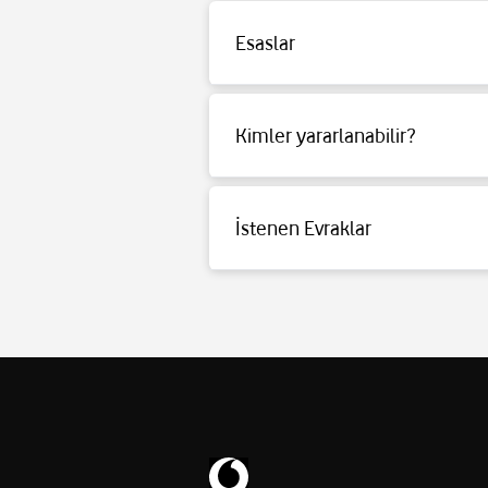
Boyutlar (GxYxD) / Ağırlık: 6 cm x 16 cm x
Esaslar
Detaylı bilgi için
tıklayınız
.
Kimler yararlanabilir?
Detaylı bilgi için
tıklayınız
.
İstenen Evraklar
Detaylı bilgi için
tıklayınız
.