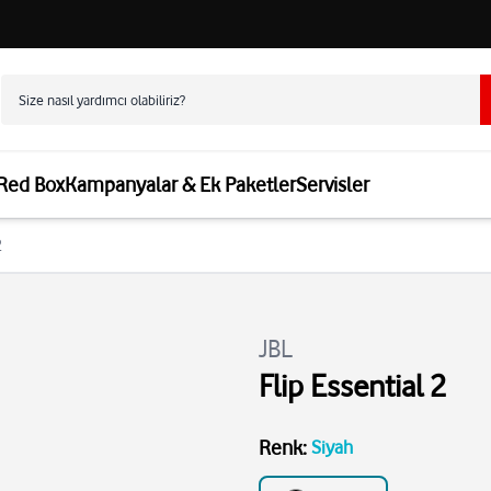
 Red Box
Kampanyalar & Ek Paketler
Servisler
2
JBL
Flip Essential 2
Renk
:
Siyah