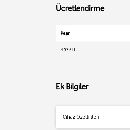
Ücretlendirme
Peşin
4.579 TL
Ek Bilgiler
Cihaz Özellikleri
Toplam güç: 20 W
Pil Ömrü: 10 saat