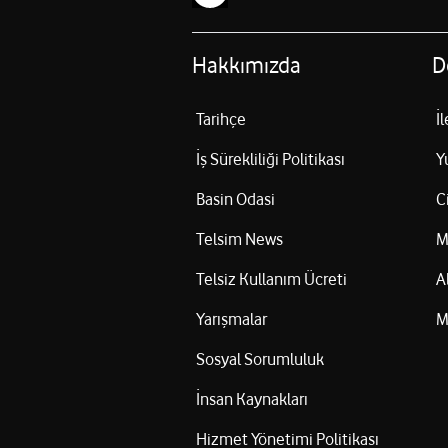
Hakkımızda
D
Tarihçe
İ
İş Sürekliliği Politikası
Y
Basin Odasi
C
Telsim News
M
Telsiz Kullanım Ücreti
A
Yarışmalar
M
Sosyal Sorumluluk
İnsan Kaynakları
Hizmet Yönetimi Politikası