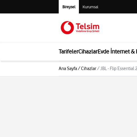
Bireysel
Kurumsal
Tarifeler
Cihazlar
Evde İnternet &
Ana Sayfa
/
Cihazlar
/
JBL - Flip Essential 