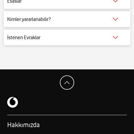
Esaslar
Detaylı bilgi için
tıklayınız
.
Kimler yararlanabilir?
Detaylı bilgi için
tıklayınız
.
İstenen Evraklar
Detaylı bilgi için
tıklayınız
.
Hakkımızda