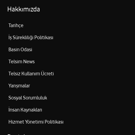
TWS
Var
Hakkımızda
Kablosuz Şarj
Var
Tarihçe
Hızlı Şarj
Var
İş Sürekliliği Politikası
Basin Odasi
Şarj Kutulu
Evet
Telsim News
Telsiz Kullanım Ücreti
Yarışmalar
Sosyal Sorumluluk
İnsan Kaynakları
Hizmet Yönetimi Politikası