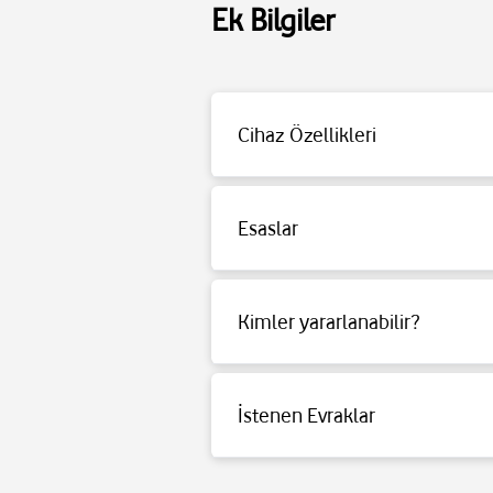
Ek Bilgiler
Cihaz Özellikleri
MARSHALL ZD.1005544 STOCKWELL II Ciha
Çıkış Gücü: 20 W Müzik Çalma Süresi: 20 Sa
Esaslar
Detaylı bilgi için tıklayınız.
Kimler yararlanabilir?
Detaylı bilgi için tıklayınız.
İstenen Evraklar
Detaylı bilgi için tıklayınız.