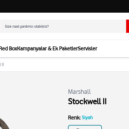
 Red Box
Kampanyalar & Ek Paketler
Servisler
 II
Marshall
Stockwell II
Renk
:
Siyah