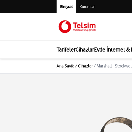
Bireysel
Kurumsal
Tarifeler
Cihazlar
Evde İnternet &
Ana Sayfa
/
Cihazlar
/
Marshall - Stockwell