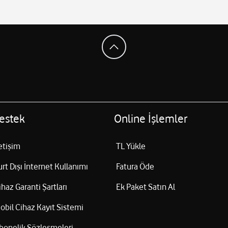
estek
Online İşlemler
letişim
TL Yükle
urt Dışı İnternet Kullanımı
Fatura Öde
ihaz Garanti Şartları
Ek Paket Satın Al
obil Cihaz Kayıt Sistemi
bonelik Sözleşmeleri