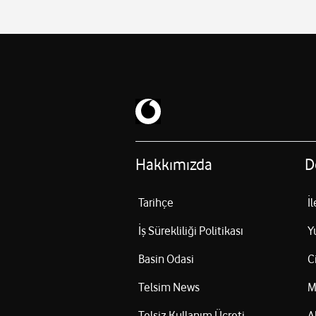
Hakkımızda
D
Tarihçe
İ
İş Sürekliliği Politikası
Y
Basin Odasi
C
Telsim News
M
Telsiz Kullanım Ücreti
A