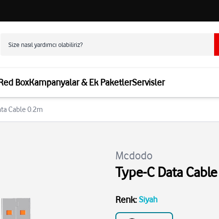
 Red Box
Kampanyalar & Ek Paketler
Servisler
ata Cable 0.2m
Mcdodo
Type-C Data Cable
Renk
:
Siyah