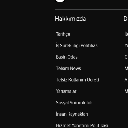
Hakkımızda
D
Tarihçe
İ
İş Sürekliliği Politikası
Y
Basin Odasi
C
Telsim News
M
Telsiz Kullanım Ücreti
A
Yarışmalar
M
Sosyal Sorumluluk
İnsan Kaynakları
Hizmet Yönetimi Politikası