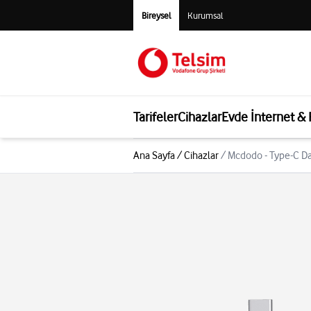
Bireysel
Kurumsal
Tarifeler
Cihazlar
Evde İnternet &
Ana Sayfa
/
Cihazlar
/
Mcdodo - Type-C D