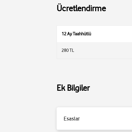
Ücretlendirme
12 Ay Taahhütlü
280 TL
Ek Bilgiler
Esaslar
Detaylı bilgi için
tıklayınız
.