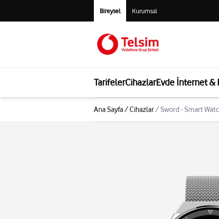
Bireysel
Kurumsal
Tarifeler
Cihazlar
Evde İnternet &
Ana Sayfa
/
Cihazlar
/
Sword - Smart Watc