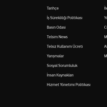
Tarihçe
İ
İş Sürekliliği Politikası
Y
Basin Odasi
C
Telsim News
M
Telsiz Kullanım Ücreti
A
Yarışmalar
M
Sosyal Sorumluluk
İnsan Kaynakları
Hizmet Yönetimi Politikası