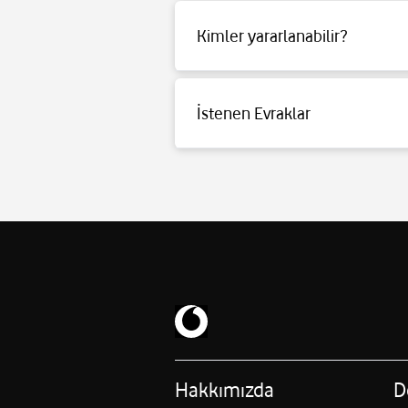
Kimler yararlanabilir?
Detaylı bilgi için
tıklayınız
.
İstenen Evraklar
Detaylı bilgi için
tıklayınız
.
Hakkımızda
D