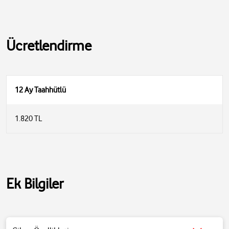
Ücretlendirme
12 Ay Taahhütlü
1.820 TL
• Divoom SongBird HQ Bluetooth Hoparlör ile eğlenceli zamanlar
geçirin.
• 8 saate kadar müzik çalabilen bu hoparlör ile harika bir karaoke
deneyimi gerçekleştirebilirsiniz
• EQ düğmesi, Pop, Rock, Jazz ve Classic gibi farklı ses modları
Ek Bilgiler
arasında geçiş yapabilirsiniz.
• Kutu içinde 2 adet kablosuz harici mikrofon ve bulunur. Bu sayede
bu hoparlör ile eğlenceli karaoke partileri yapabilirsiniz.
• Hoparlörünüze bir mobil cihazdan bluetooth ile ses aktarımı