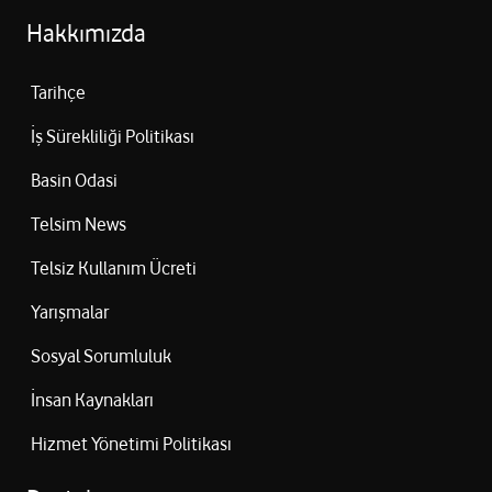
o Şarj süresi: 4 saat
Hakkımızda
o Şarj girişi: 5V= 3A
o Çekim mesafesi: 10m
Tarihçe
o Bluetooth sürümü: 5.2
• Mikrofon:
İş Sürekliliği Politikası
o Boyut: 44×44×146.9 mm
o Ağırlık: 134,8 gr (Mikrofon) 186 gr(Şarj yuvası)
Basin Odasi
o Frekans aralığı: 50H2-16KHZ
Telsim News
o Batarya: 4.44Wh
o Hassasiyet: 50 dB
Telsiz Kullanım Ücreti
o Şarj süresi: 2 saat
o Şarj girişi: 5V = 7A
Yarışmalar
o Çalma süresi: >10 saat
Sosyal Sorumluluk
o Çekim mesafesi: 10m *Max. 32 GB micro SD hafıza kartı
kullanılabilir. Sadece mp3 formatındaki sesleri çalabilir.
İnsan Kaynakları
Hizmet Yönetimi Politikası