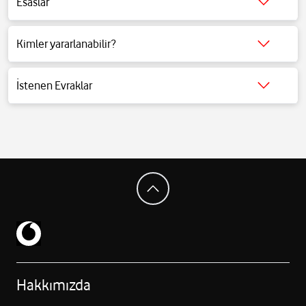
Esaslar
Detaylı bilgi için
tıklayınız
.
Kimler yararlanabilir?
Detaylı bilgi için
tıklayınız
.
İstenen Evraklar
Detaylı bilgi için
tıklayınız
.
Hakkımızda