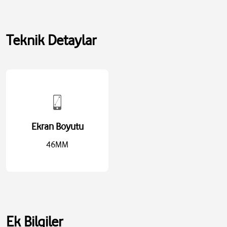
Teknik Detaylar
Ekran Boyutu
46MM
Kasa ölçüleri: 46 mm yükseklik × 39 mm genişlik × 9,7 mm derinlik
Ekran çözünürlüğü: 416 × 496 piksel
Ekran alanı: 1220 mm²
Ağırlık (Alüminyum, GPS): 37,8 g
Bilek uyumu: 140–245 mm
Ek Bilgiler
Hep Açık Retina ekran (OLED, LTPO3)