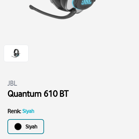
JBL
Quantum 610 BT
Renk
:
Siyah
Siyah