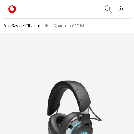
Ana Sayfa
/
Cihazlar
/
JBL - Quantum 610 BT