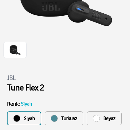
JBL
Tune Flex 2
Renk
:
Siyah
Siyah
Turkuaz
Beyaz