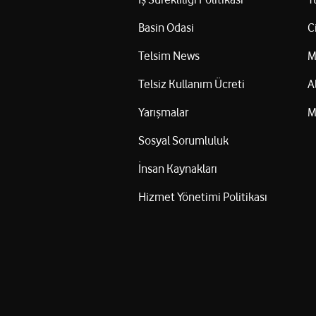
Basin Odasi
C
Telsim News
M
Telsiz Kullanım Ücreti
A
Yarışmalar
M
Sosyal Sorumluluk
İnsan Kaynakları
Hizmet Yönetimi Politikası