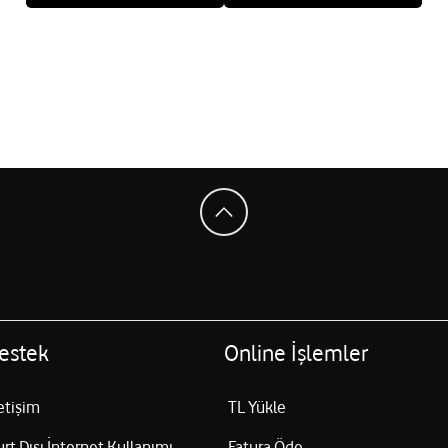
estek
Online İşlemler
letişim
TL Yükle
urt Dışı İnternet Kullanımı
Fatura Öde