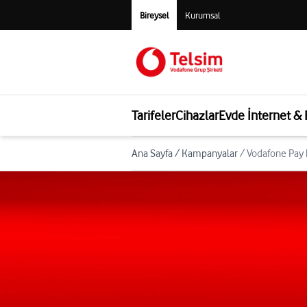
Bireysel
Kurumsal
Tarifeler
Cihazlar
Evde İnternet &
Ana Sayfa
/
Kampanyalar
/
Vodafone Pay k