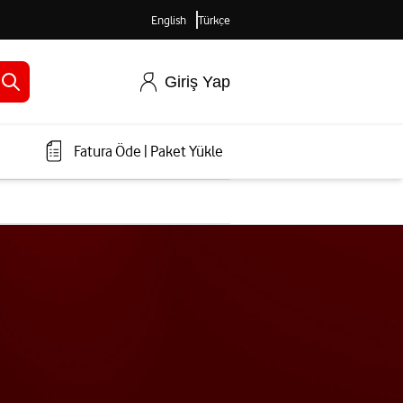
English
Türkçe
Giriş Yap
Fatura Öde
|
Paket Yükle