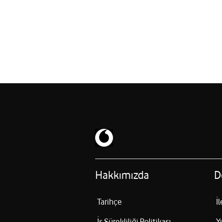
Hakkımızda
D
Tarihçe
İ
İş Sürekliliği Politikası
Y