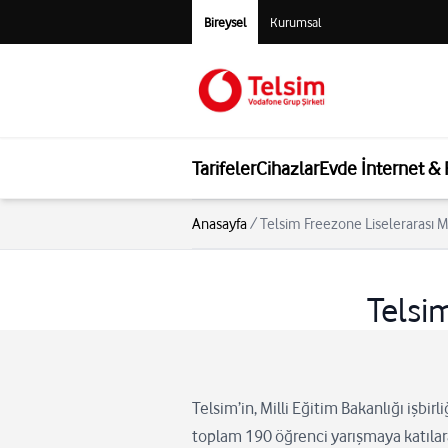
Bireysel
Kurumsal
Tarifeler
Cihazlar
Evde İnternet &
Anasayfa
/
Telsim Freezone Liselerarası M
Telsi
Telsim’in, Milli Eğitim Bakanlığı işbir
toplam 190 öğrenci yarışmaya katılara