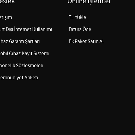
estek
Online İşlemler
letişim
TL Yükle
urt Dışı İnternet Kullanımı
Fatura Öde
ihaz Garanti Şartları
Ek Paket Satın Al
obil Cihaz Kayıt Sistemi
bonelik Sözleşmeleri
emnuniyet Anketi