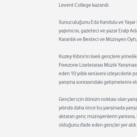
Levent College kazandı.
Sunuculuğunu Eda Kandulu ve Yaşar Kö
yapımcısı, gazeteci ve yazar Eralp Ad
Karanlık ve Besteci ve Müzisyen Oytun
Kuzey Kıbrıs’ın liseli gençlere yöneli
Freezone Liselerarası Müzik Yarışması
eden 10 yıllık serüveni izleyicilerle p
yarışma sonrasındaki gelişmelerini ele 
Gençler için dönüm noktası olan yar
yılında daha önce bu yarışmada yarış
aktaran genç müzisyenlerin yanısıra,
olduğunu ifade eden gençler yer aldı.