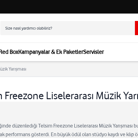
 Red Box
Kampanyalar & Ek Paketler
Servisler
üzik Yarışması
m Freezone Liselerarası Müzik Yar
liğinde düzenlediği Telsim Freezone Liselerarası Müzik Yarışması bu y
k performans gösterdi. En büyük ödül olan stüdyo kaydı ve klip ö