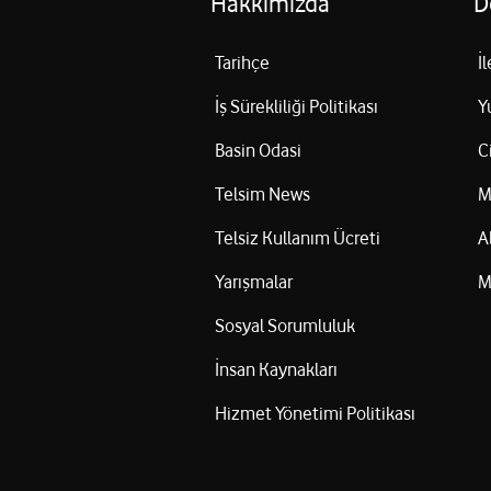
Hakkımızda
D
Tarihçe
İ
İş Sürekliliği Politikası
Y
Basin Odasi
C
Telsim News
M
Telsiz Kullanım Ücreti
A
Yarışmalar
M
Sosyal Sorumluluk
İnsan Kaynakları
Hizmet Yönetimi Politikası