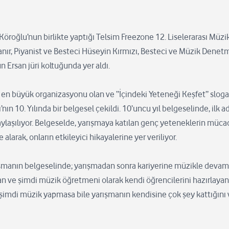
roğlu’nun birlikte yaptığı Telsim Freezone 12. Liselerarası Müzi
anır, Piyanist ve Besteci Hüseyin Kırmızı, Besteci ve Müzik Denetm
 Ersan jüri koltuğunda yer aldı.
k en büyük organizasyonu olan ve “İçindeki Yeteneği Keşfet” sloganı
’nın 10. Yılında bir belgesel çekildi. 10’uncu yıl belgeselinde, i
aylaşılıyor. Belgeselde, yarışmaya katılan genç yeteneklerin mücadel
alarak, onların etkileyici hikayalerine yer veriliyor.
ışmanın belgeselinde; yarışmadan sonra kariyerine müzikle devam
an ve şimdi müzik öğretmeni olarak kendi öğrencilerini hazırlay
 şimdi müzik yapmasa bile yarışmanın kendisine çok şey kattığını