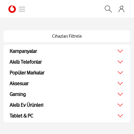
Cihazları Filtrele
Kampanyalar
Ağustos Kampanyası
Akıllı Telefonlar
Ekonomik
Popüler Markalar
Teknolojik
Apple
Aksesuar
Ekran Koruyucu
Samsung
Kulaklıklar
Gaming
Xiaomi
Hoparlörler
JBL
Oyun Konsolu
Akıllı Ev Ürünleri
Akıllı Saatler
Bosch
Oyun Aksesuarları
Powerbank ve Şarj
TV
Tablet & PC
Oyuncu Kulaklıkları
Aohi
Ses Sistemleri
Tablet
Medya Oynatıcı
Bilgisayarlar