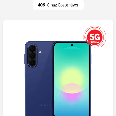
Ev Eşyaları
Wi-Fi ve Ağ
406
Cihaz Gösteriliyor
Eğlence