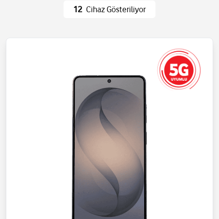
Ev Eşyaları
Wi-Fi ve Ağ
12
Cihaz Gösteriliyor
Eğlence