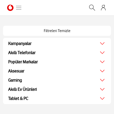
Filtreleri Temizle
Kampanyalar
Ağustos Kampanyası
Akıllı Telefonlar
Ekonomik
Popüler Markalar
Teknolojik
Apple
Aksesuar
Ekran Koruyucu
Samsung
Kulaklıklar
Gaming
Xiaomi
Hoparlörler
JBL
Oyun Konsolu
Akıllı Ev Ürünleri
Akıllı Saatler
Bosch
Oyun Aksesuarları
Powerbank ve Şarj
TV
Tablet & PC
Oyuncu Kulaklıkları
Aohi
Ses Sistemleri
Tablet
Medya Oynatıcı
Bilgisayarlar