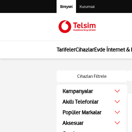
Bireysel
Kurumsal
Tarifeler
Cihazlar
Evde İnternet &
Cihazları Filtrele
Kampanyalar
Ağustos Kampanyası
Akıllı Telefonlar
Ekonomik
Popüler Markalar
Teknolojik
Apple
Aksesuar
Ekran Koruyucu
Samsung