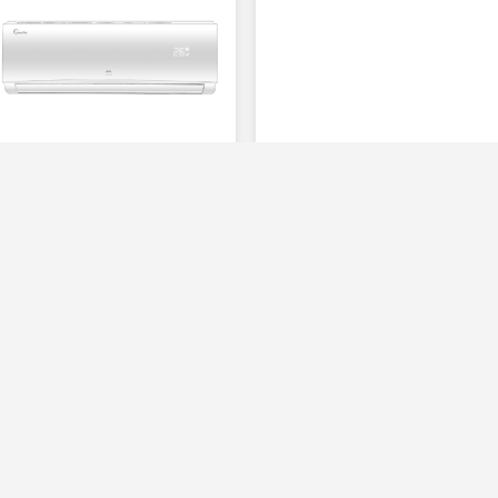
iFFALCON
Sword
Elite
Smart Watch Gia
Curve Neo
Faturaya ek
Ayda 1.745 TL'den
Faturaya ek
başlayan taksitlerle
Ayda 240 TL'den
başlayan taksitlerle