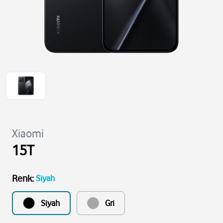
Xiaomi
15T
Renk
:
Siyah
Siyah
Gri