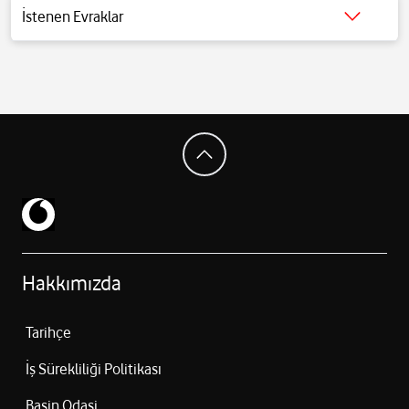
Ana Kamera: 50 MP Leica Summilux (23 mm, f/1.7, OIS, 1.0 µm
İstenen Evraklar
sensör)
Detaylı bilgi için
tıklayınız
.
Telefoto: 50 MP (46 mm, f/1.9)
Ultra‑Geniş: 12 MP (15 mm, f/2.2, 120°)
Zoom: 60× dijital
Leica Optik Avantajları: Summilux lens, iki Leica stil modu, Leica
filtreler, özel deklanşör sesi
Arka Video: 4K@30/60 fps, Full HD@30/60/120/240/960 fps, 720p
slow-motion
Ön Kamera Çözünürlük: 32 MP (f/2.2)
Ön Kamera Video: HDR10+ destekli kayıt
Ön kamera özellikler: HDR, portre modları, sesli deklanşör,
zamanlayıcı
Hakkımızda
Kablosuz: Wi‑Fi 6E, Bluetooth (sürüm belirtilmemiş), 5G desteği
Koruma: IP68 suya ve toza dayanıklılık
Tarihçe
Güvenlik: Ekran içi optik parmak izi
Ek: Xiaomi HyperOS işletim sistemi
İş Sürekliliği Politikası
Boyutlar: 163.2 × 78.0 × 7.5 mm
Ağırlık: 194 g
Basin Odasi