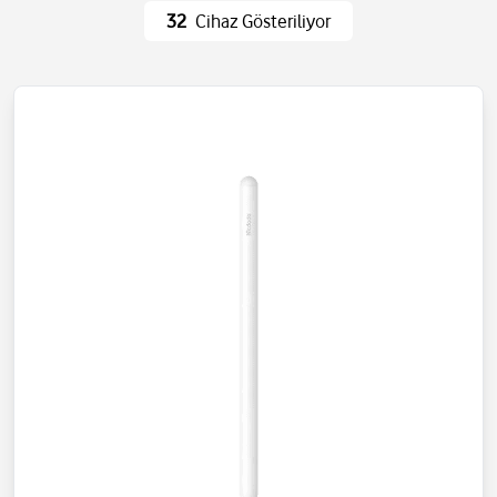
Ev Eşyaları
Wi-Fi ve Ağ
32
Cihaz Gösteriliyor
Eğlence