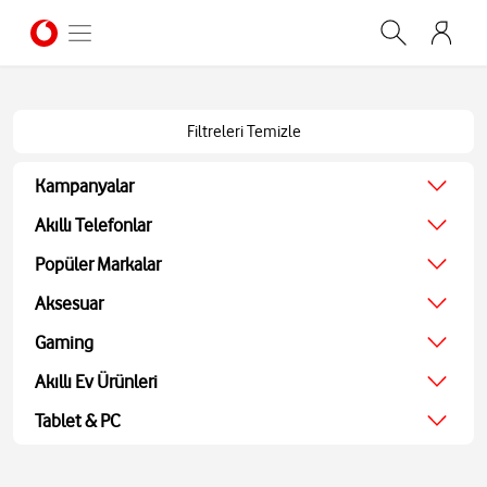
Filtreleri Temizle
Kampanyalar
Ağustos Kampanyası
Akıllı Telefonlar
Ekonomik
Popüler Markalar
Teknolojik
Apple
Aksesuar
Ekran Koruyucu
Samsung
Kulaklıklar
Gaming
Xiaomi
Hoparlörler
JBL
Oyun Konsolu
Akıllı Ev Ürünleri
Akıllı Saatler
Bosch
Oyun Aksesuarları
Powerbank ve Şarj
TV
Tablet & PC
Oyuncu Kulaklıkları
Aohi
Ses Sistemleri
Tablet
Medya Oynatıcı
Bilgisayarlar