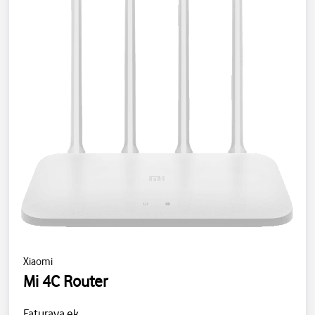
Xiaomi
Mi 4C Router
Faturaya ek