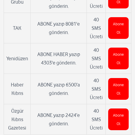
Grubu
Ol
gönderin.
Ücreti
40
ABONE yazıp 8081'e
Abone
TAK
SMS
gönderin.
Ol
Ücreti
40
ABONE HABER yazıp
Abone
Yenidüzen
SMS
4303'e gönderin.
Ol
Ücreti
40
Haber
ABONE yazıp 6500’a
Abone
SMS
Kıbrıs
gönderin.
Ol
Ücreti
Özgür
40
ABONE yazıp 2424’e
Abone
Kıbrıs
SMS
gönderin.
Ol
Gazetesi
Ücreti