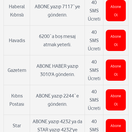
40
Haberal
ABONE yazıp 7117`ye
Abone
SMS
Kıbrıslı
gönderin.
Ol
Ücreti
40
6200`a boş mesaj
Abone
Havadis
SMS
atmak yeterli.
Ol
Ücreti
40
ABONE HABER yazıp
Abone
Gazetem
SMS
3010'A gönderin.
Ol
Ücreti
40
Kıbrıs
ABONE yazıp 2244`e
Abone
SMS
Postası
gönderin.
Ol
Ücreti
ABONE yazıp 4232 ya da
40
Star
Abone
STAR yazıp 4232'ye
SMS