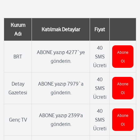
Kurum
Katılmak Detaylar
Fiyat
Adı
40
ABONE yazıp 4277`ye
Abone
BRT
SMS
gönderin.
Ol
Ücreti
40
Detay
ABONE yazıp 7979`a
Abone
SMS
Gazetesi
gönderin.
Ol
Ücreti
40
ABONE yazıp 2399'a
Abone
Genç TV
SMS
gönderin.
Ol
Ücreti