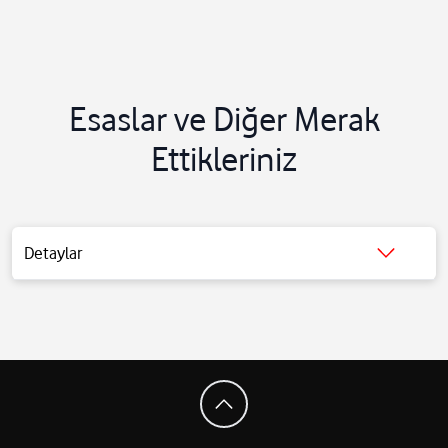
Esaslar ve Diğer Merak
Ettikleriniz
Kıbrıs ve dünyada gelişen olaylar ile ilgili güncel haberlere haber
Detaylar
paketine abone olarak ulaşabilirsiniz.
Haber Paketleri’ne abone olmak için, her haber paketiyle ilgili ayrı
ayrı mesaj atmanız gerekmektedir.