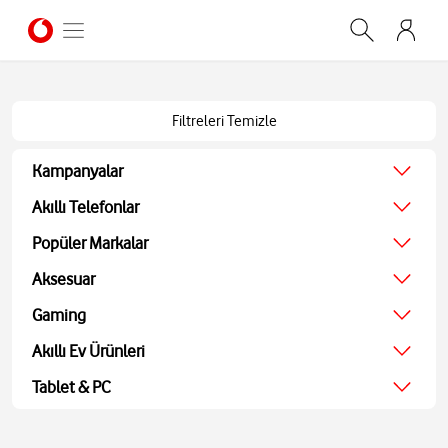
Filtreleri Temizle
Kampanyalar
Ağustos Kampanyası
Akıllı Telefonlar
Ekonomik
Popüler Markalar
Teknolojik
Apple
Aksesuar
Ekran Koruyucu
Samsung
Kulaklıklar
Gaming
Xiaomi
Hoparlörler
JBL
Oyun Konsolu
Akıllı Ev Ürünleri
Akıllı Saatler
Bosch
Oyun Aksesuarları
Powerbank ve Şarj
TV
Tablet & PC
Oyuncu Kulaklıkları
Aohi
Ses Sistemleri
Tablet
Medya Oynatıcı
Bilgisayarlar