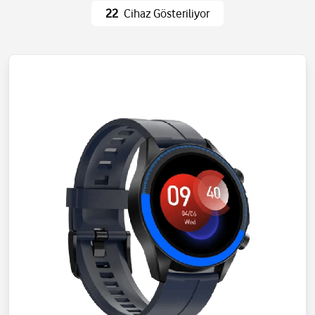
Ev Eşyaları
Wi-Fi ve Ağ
22
Cihaz Gösteriliyor
Eğlence