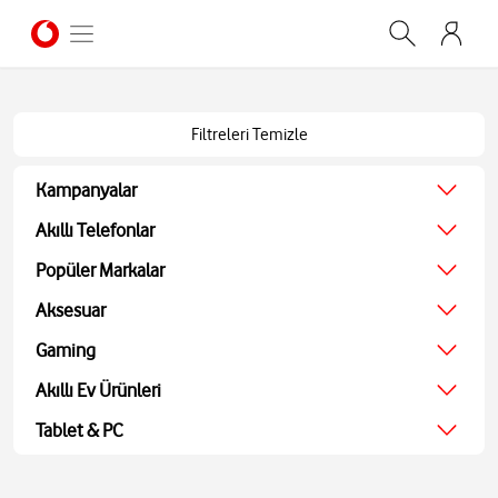
Filtreleri Temizle
Kampanyalar
Ağustos Kampanyası
Akıllı Telefonlar
Ekonomik
Popüler Markalar
Teknolojik
Apple
Aksesuar
Ekran Koruyucu
Samsung
Kulaklıklar
Gaming
Xiaomi
Hoparlörler
JBL
Oyun Konsolu
Akıllı Ev Ürünleri
Akıllı Saatler
Bosch
Oyun Aksesuarları
Powerbank ve Şarj
TV
Tablet & PC
Oyuncu Kulaklıkları
Aohi
Ses Sistemleri
Tablet
Medya Oynatıcı
Bilgisayarlar