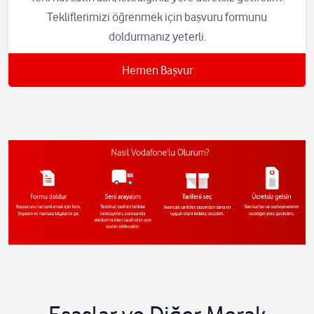
Tekliflerimizi öğrenmek için başvuru formunu
doldurmanız yeterli.
Hemen Başvur
Vodafone'un dijital kanallarından (kktctelsim.com veya My Vodafone)