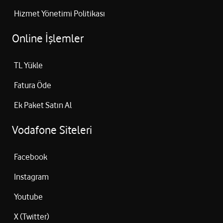
telefonunuza takmanızın ardından size tanımış olduğumuz avantajlı
Hizmet Yönetimi Politikası
tarifeler ile iletişim kurmaya devam edebilirsiniz.
Online İşlemler
Numara Taşıma Kaç Ayda Bir Yapılır?
Eğer yeni bir hat aldıysanız veya hat sahibi değiştirme işlemi
TL Yükle
yaptıysanız yani hattı başkasından devir aldıysanız, ilk 90 gün boyunca
numara taşıma işlemi gerçekleştiremezsiniz.
Fatura Öde
Ek Paket Satın Al
Vodafone Siteleri
Facebook
Instagram
Youtube
X (Twitter)